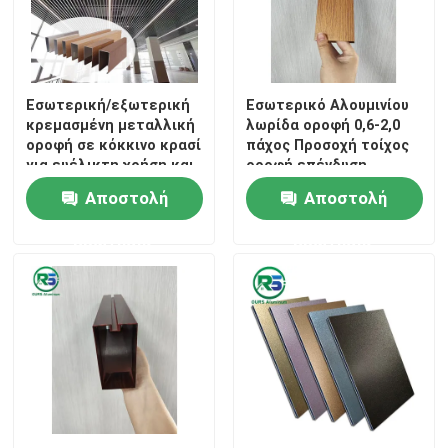
Εσωτερική/εξωτερική
Εσωτερικό Αλουμινίου
κρεμασμένη μεταλλική
λωρίδα οροφή 0,6-2,0
οροφή σε κόκκινο κρασί
πάχος Προσοχή τοίχος
για ευέλικτη χρήση και
οροφή επένδυση
εφαρμογή
διακοσμητικό
Αποστολή
Αποστολή
μαρμάρινο κόκκο
ερώτησης
ερώτησης