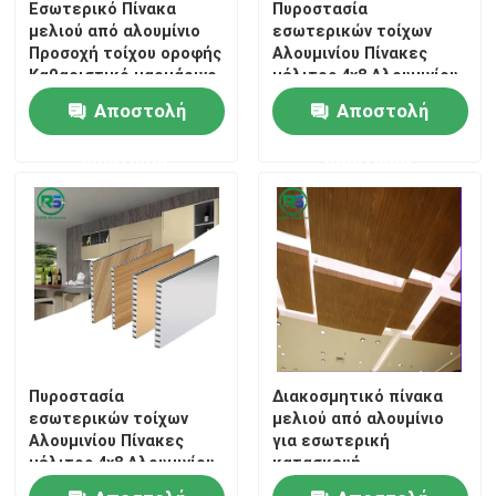
Εσωτερικό Πίνακα
Πυροστασία
μελιού από αλουμίνιο
εσωτερικών τοίχων
Προσοχή τοίχου οροφής
Αλουμινίου Πίνακες
Καθαριστικό μαρμάρινο
μέλιτος 4x8 Αλουμινίου
κόκκο
Αρχιτεκτονικά
Αποστολή
Αποστολή
πλακάκια Tegular
ερώτησης
ερώτησης
Πυροστασία
Διακοσμητικό πίνακα
εσωτερικών τοίχων
μελιού από αλουμίνιο
Αλουμινίου Πίνακες
για εσωτερική
μέλιτος 4x8 Αλουμινίου
κατασκευή
Αρχιτεκτονικά