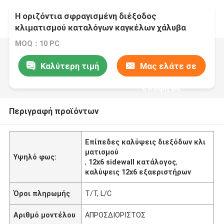
Η οριζόντια σφραγισμένη διέξοδος
κλιματισμού καταλόγων καγκέλων χάλυβα
καλύπτει ανώτατο 12x6 Sidewall τον κατάλογο
MOQ：10 PC
Καλύτερη τιμή
Μας ελάτε σε
επαφή με
Περιγραφή προϊόντων
Επίπεδες καλύψεις διεξόδων κλι
ματισμού
Υψηλό φως:
,
12x6 sidewall κατάλογος
,
καλύψεις 12x6 εξαεριστήρων
Όροι πληρωμής
T/T, L/C
Αριθμό μοντέλου
ΑΠΡΟΣΔΙΟΡΙΣΤΟΣ