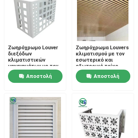
Περίπου εμείς
Γύρος εργοστασίων
Ζωηρόχρωμο Louver
Ζωηρόχρωμα Louvers
διεξόδων
κλιματισμού με τον
Ποιοτικός έλεγχος
κλιματιστικών
εσωτερικό και
μηχανημάτων με τον
εξωτερικό τοίχο
εσωτερικό και
2MM πάχος
Αποστολή
Αποστολή
Μας ελάτε σε επαφή με
εξωτερικό τοίχο
ερώτησης
ερώτησης
Ζητήστε ένα απόσπασμα
Επιτροπές τοίχων αργιλίου
Κυψελωτή επιτροπή αργιλίου