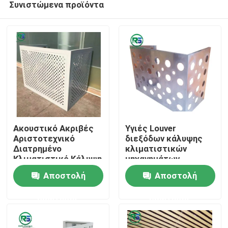
Συνιστώμενα προϊόντα
Ακουστικό Ακριβές
Υγιές Louver
Αριστοτεχνικό
διεξόδων κάλυψης
Διατρημένο
κλιματιστικών
Κλιματιστικό Κάλυψη
μηχανημάτων
Σπίτι
Vent Louver Μοναδικό
απόδειξης
Αποστολή
Αποστολή
καλλιτεχνικό
διατρυπημένο
Προϊόντα
ερώτησης
ερώτησης
μοναδικό
Εμφάνιση VR