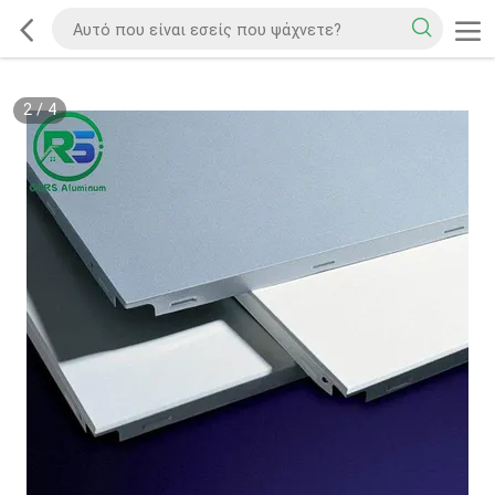
2
/
4