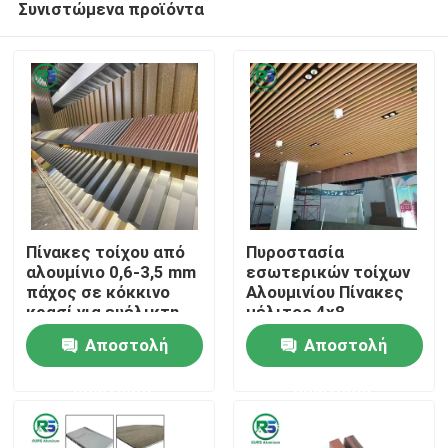
Συνιστώμενα προϊόντα
Πίνακες τοίχου από
Πυροστασία
αλουμίνιο 0,6-3,5 mm
εσωτερικών τοίχων
πάχος σε κόκκινο
Αλουμινίου Πίνακες
κρασί για ευέλικτη
μέλιτος 4x8
Σπίτι
προστασία και
Αλουμινίου
Αποστολή
Αποστολή
ρυθμιζόμενο ύψος
Αρχιτεκτονικά
όρασης
πλακάκια Tegular
Προϊόντα
ερώτησης
ερώτησης
Εμφάνιση VR