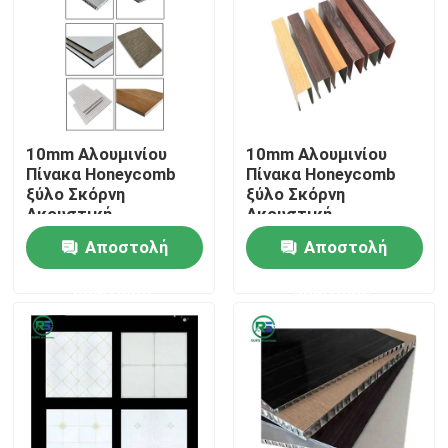
Περίπου εμείς
Γύρος εργοστασίων
10mm Αλουμινίου
10mm Αλουμινίου
Πίνακα Honeycomb
Πίνακα Honeycomb
Ποιοτικός έλεγχος
ξύλο Σκόρνη
ξύλο Σκόρνη
Ακουστική
Ακουστική
γεμίζοντας ξύλινο
γεμίζοντας ξύλινο
Αποστολή
Αποστολή
Μας ελάτε σε επαφή με
Πίνακα 4x8
Πίνακα 4x8
ερώτησης
ερώτησης
Ζητήστε ένα απόσπασμα
Επιτροπές τοίχων αργιλίου
Κυψελωτή επιτροπή αργιλίου