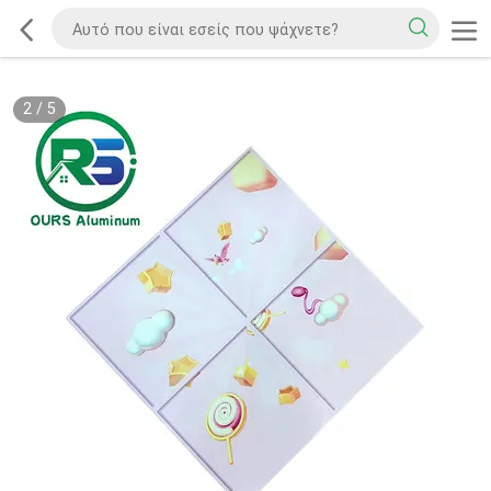
2
/
5