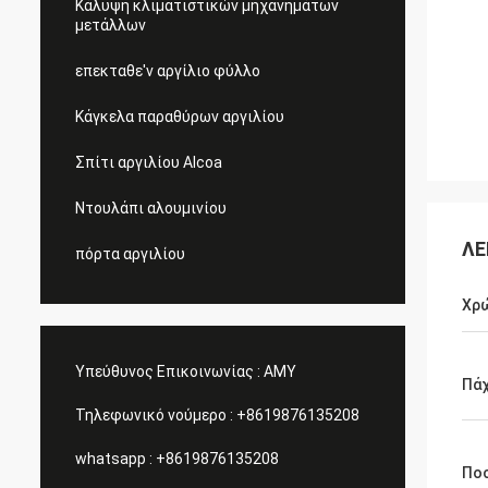
Κάλυψη κλιματιστικών μηχανημάτων
μετάλλων
επεκταθε'ν αργίλιο φύλλο
Κάγκελα παραθύρων αργιλίου
Σπίτι αργιλίου Alcoa
Ντουλάπι αλουμινίου
ΛΕ
πόρτα αργιλίου
Χρ
Υπεύθυνος Επικοινωνίας :
AMY
Πά
Τηλεφωνικό νούμερο :
+8619876135208
whatsapp :
+8619876135208
Πο