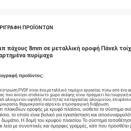
ΡΙΓΡΑΦΉ ΠΡΟΪΌΝΤΩΝ
ιπ πάχους 8mm σε μεταλλική οροφή Πάνελ τοίχ
αρτημένα πυρίμαχα
ριγραφή προϊόντος:
πίστρωση PVDF είναι ένα μεταλλικό τεμάχιο εργασίας πίσω από ένα 
ας που ανοίγει ατελείωτο χώρο σκέψης είναι πράγματι λειτουργική 
ελ αλουμινίου υψηλής ποιότητας κατεργασίας αλουμινίου, επιφάνε
μοκρασία, θερμοκρασία αέρα και ατμοσφαιρική διάβρωση.
π πλακιδίων οροφής με κρυφό πλαίσιο, υιοθετεί το σύστημα αν
ίσιο, το οποίο είναι βολικό για εγκατάσταση και αποσυναρμολό
 δωμάτιο. Η δομή του κρυφού πλαισίου Το σύστημα τοποθέτησης
αι λεία με συνοπτικές και όμορφες γραμμές, κάτι που προσθέτε