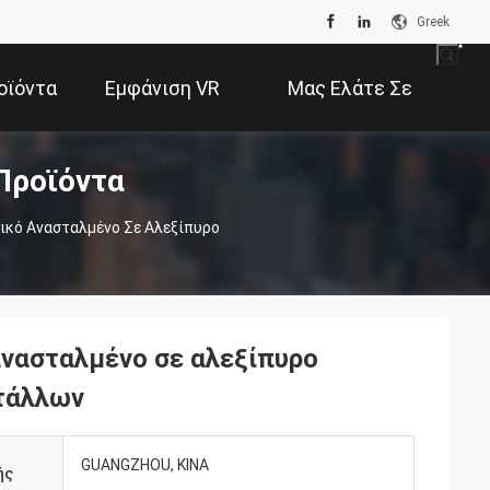
Greek
οϊόντα
Εμφάνιση VR
Μας Ελάτε Σε
Προϊόντα
Επαφή Με
κό Ανασταλμένο Σε Αλεξίπυρο
νασταλμένο σε αλεξίπυρο
ετάλλων
GUANGZHOU, ΚΙΝΑ
ής