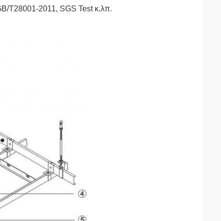
B/T28001-2011, SGS Test κ.λπ.