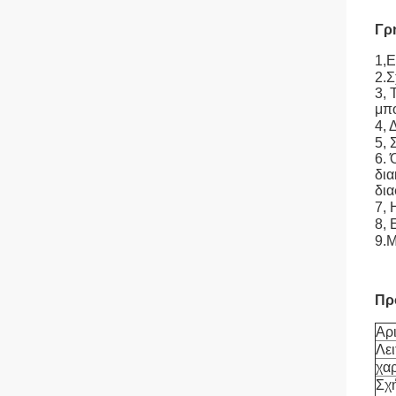
Γρ
1,
Ε
2.
3, 
μπο
4, 
5, 
6. 
δια
δια
7, 
8, 
9.
Πρ
Αρ
Λει
χα
Σχ