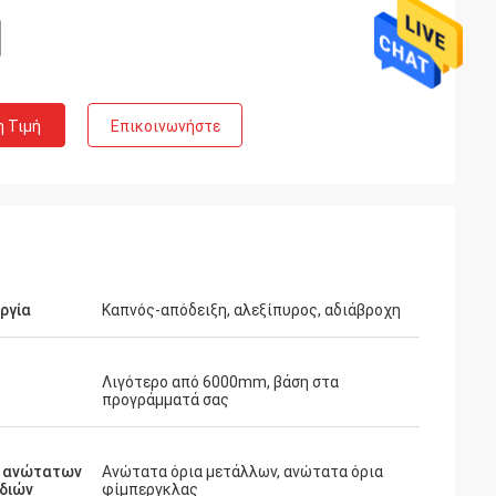
η Τιμή
Επικοινωνήστε
ργία
Καπνός-απόδειξη, αλεξίπυρος, αδιάβροχη
Λιγότερο από 6000mm, βάση στα
προγράμματά σας
 ανώτατων
Ανώτατα όρια μετάλλων, ανώτατα όρια
διών
φίμπεργκλας