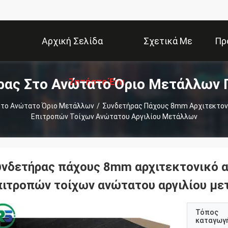
Αρχική Σελίδα
Σχετικά Με
Πρ
ρας Στο Ανώτατο Όριο Μετάλλων 
Ζητήστε Ένα
Εμάς
Στο Ανώτατο Όριο Μετάλλων
/
Συνδετήρας Πάχους 8mm Αρχιτεκτονι
Επιτροπών Τοίχων Ανώτατου Αργιλίου Μετάλλων
Απόσπασμα
υνδετήρας πάχους 8mm αρχιτεκτονικό α
πιτροπών τοίχων ανώτατου αργιλίου μ
Τόπος
καταγωγ