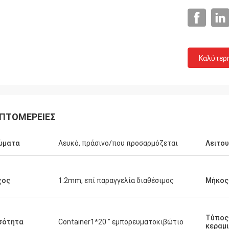
Καλύτερ
ΠΤΟΜΈΡΕΙΕΣ
ώματα
Λευκό, πράσινο/που προσαρμόζεται
Λειτου
χος
1.2mm, επί παραγγελία διαθέσιμος
Μήκος
Τύπος
σότητα
Container1*20 " εμπορευματοκιβώτιο
κεραμι