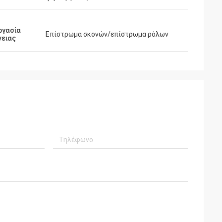
ργασία
Επίστρωμα σκονών/επίστρωμα ρόλων
νειας