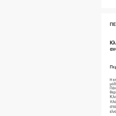
ΠΕ
Κλ
αν
Πε
Η ε
μόδ
Πάν
θερ
Κλι
πλα
στο
είν