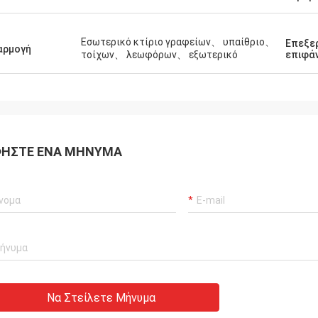
Εσωτερικό κτίριο γραφείων、 υπαίθριο、
Επεξε
αρμογή
τοίχων、 λεωφόρων、 εξωτερικό
επιφά
ΉΣΤΕ ΈΝΑ ΜΉΝΥΜΑ
Να Στείλετε Μήνυμα