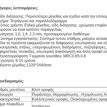
ήγορες λεπτομέρειες:
ίδη διάτρησης: Περισσότερο μέγεθος και σχέδιο κατά την επιλο
Σχήμα: Τετράγωνο και παραλληλόγραμμο
Τύπος χρήστη: Ειδικό μέγεθος, είδη διάτρησης, χρώματα επιφά
ρούσε να είναι κατόπιν παραγγελίας
Διάτρητο: 1,0, 1,8, 2,3 mm, προσαρμοσμένο διαθέσιμο
Σύστημα εγκατάστασης: Σύστημα τύπου στάθμης μαύρου αυλακι
Όλα τα προϊόντα εφαρμόζονται σε διάφορους εσωτερικούς και εξ
κοσμητικές στήλες, υπερυψωμένους διαδρόμους, πεζογέφυρες,
φημιστικές πινακίδες, εσωτερική διακόσμηση και άλλη οροφή ει
Ηχοαπορρόφηση: Γερμανία soundtex, MRC0.65-0.8
Εγγύηση: 8-10 χρόνια
Μέγιστο μέγεθος:1220*2440mm
οσδιορισμός:
ιθμός μοντέλου
Κλιπ οροφής
τουργία
Πυράντοχο, Θερμομόνωση, , Ηχομόνωση, Α
ρακτηριστικό
Καλλιτεχνικές οροφές, Ολοκληρωμένες οροφ
ήμα πλακιδίων
τετράγωνο