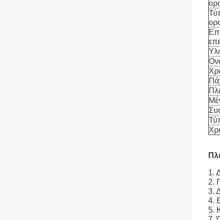
ορ
Τύ
ορ
Επ
επ
Υλ
Ον
Χρ
Πά
Πλ
Μέ
Συ
Τύ
Χρ
Πλ
1. 
2.
3. 
4. 
5. 
7. 