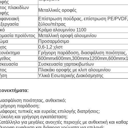
οφής
πος πλακιδίων
Μεταλλικές οροφές
οφής
ιφανειακή
Επίστρωση πούδρας, επίστρωση PE/PVDF,
εξεργασία
ξύλου/πέτρας
ικό
Κράμα αλουμινίου 1100
ομασία προϊόντος
Μεταλλική οροφή αλουμινίου
ώμα
Προσαρμόσιμο
χος
0,6-1,2 χλστ
εονέκτημα
Γρήγορη παράδοση, διασφάλιση ποιότητας, 
γεθος
600mmx600mm,300mmx1200mm,600mmx
σκευασία
Συσκευασία χαρτοκιβωτίων
πος
Πλακάκι οροφής με κλιπ αλουμινίου
ήση
Υλικά Εσωτερικής Διακόσμησης
εονεκτήματα:
Διασφάλιση ποιότητας, ανθεκτικό;
 Γρήγορη παράδοση;
Διάφορες τυπικές και ευρείας επιλογής διατρήσεις;
Εύκολη και γρήγορη εγκατάσταση;
Κατάλληλο για μεγάλες ανοιχτές περιοχές με ανθεκτική και καθα
Όμορφη εμφάνιση και διάφορα χρώματα για επιλογή;