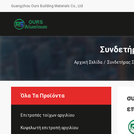
Guangzhou Ours Building Materials Co., Ltd
Συνδετή
Αρχική Σελίδα
/
Συνδετήρας 
Όλα Τα Προϊόντα
σ
ε
Επιτροπές τοίχων αργιλίου
Κυψελωτή επιτροπή αργιλίου