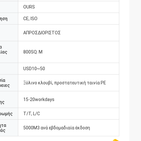
OURS
ηση
CE, ISO
ΑΠΡΟΣΔΙΟΡΙΣΤΟΣ
υ
α
ίας
800SQ. Μ
USD10~50
σία
Ξύλινο κλουβί, προστατευτική ταινία PE
ειες
15-20workdays
ης
ρωμής
T/T, L/C
ητα
5000M3 ανά εβδομαδιαία έκδοση
άς