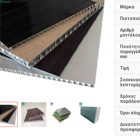
Μάρκα
Πιστοποί
Αριθμό
μοντέλο
Ποσότητ
παραγγελ
min
Τιμή
Συσκευα
λεπτομέρ
Χρόνος
παράδοσ
Όροι πλη
Δυνατότ
προσφορ